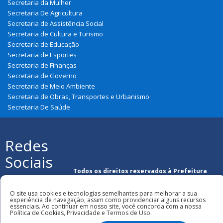
Secretaria da Mulher
Secretaria De Agricultura
Secretaria de Assistência Social
Secretaria de Cultura e Turismo
Secretaria de Educação
Secretaria de Esportes
Secretaria de Finanças
Secretaria de Governo
Secretaria de Meio Ambiente
Secretaria de Obras, Transportes e Urbanismo
Secretaria De Saúde
Redes
Sociais
Todos os direitos reservados à Prefeitura
Municipal de Nova Olinda Do Maranhão
O site usa cookies e tecnologias semelhantes para melhorar a sua
experiência de navegação, assim como providenciar alguns recursos
essenciais. Ao continuar em nosso site, você concorda com a nossa
Política de Cookies, Privacidade e Termos de Uso.