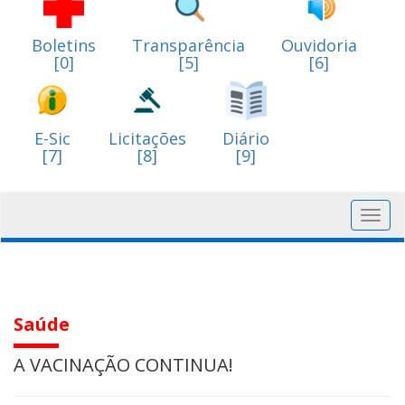
Boletins
Transparência
Ouvidoria
[0]
[5]
[6]
E-Sic
Licitações
Diário
[7]
[8]
[9]
Toggl
navig
Saúde
A VACINAÇÃO CONTINUA!