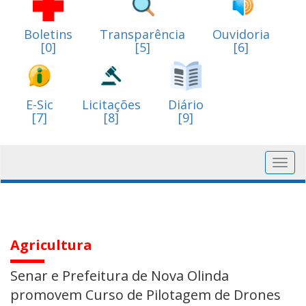
Boletins
Transparência
Ouvidoria
[0]
[5]
[6]
E-Sic
Licitações
Diário
[7]
[8]
[9]
Toggl
navig
Agricultura
Senar e Prefeitura de Nova Olinda
promovem Curso de Pilotagem de Drones