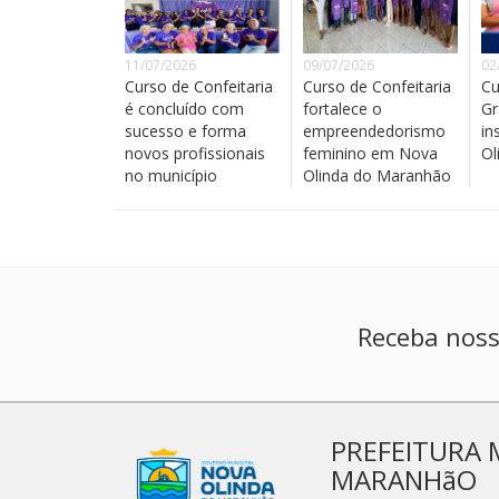
11/07/2026
09/07/2026
02
Curso de Confeitaria
Curso de Confeitaria
Cu
é concluído com
fortalece o
Gr
sucesso e forma
empreendedorismo
in
novos profissionais
feminino em Nova
Ol
no município
Olinda do Maranhão
Receba noss
PREFEITURA 
MARANHãO