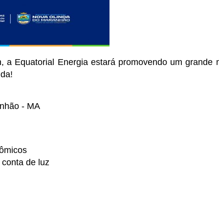
, a Equatorial Energia estará promovendo um grande 
ida!
anhão - MA
nômicos
 conta de luz