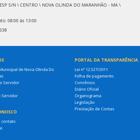
SESP S/N \ CENTRO \ NOVA OLINDA DO MARANHÃO - MA \
to: 08:00 às 13:00
2638
OS
PORTAL DA TRANSPARÊNCIA
unicipal de Nova Olinda Do
Lei nº 12.527/2011
ão
Folha de pagamento
o Servidor
Convênios
s
Diário Oficial
o Servidor
Organograma
Legislação
Prestação de Contas
ONOSCO
 contato
a