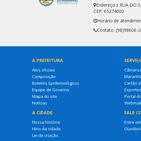
Endereço:s RUA DO 
CEP: 65274000
Horário de atendimen
Contato: (98)98606-
A PREFEITURA
SERVIÇ
Atos oficiais
Câmara M
Composição
Maranh
Boletins Epidemiológicos
Cartão d
Equipe de Governo
Esporte
Mapa do site
Portal d
Notícias
Webmail
A CIDADE
FALE C
Nossa história
Entre em
Hino da cidade
Ouvidori
Lei de criação