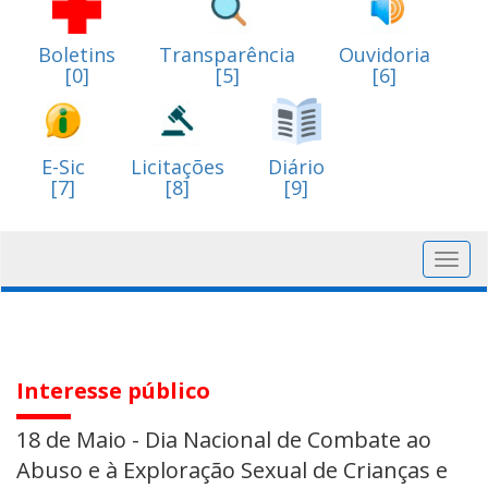
Boletins
Transparência
Ouvidoria
[0]
[5]
[6]
E-Sic
Licitações
Diário
[7]
[8]
[9]
Toggl
navig
Interesse público
18 de Maio - Dia Nacional de Combate ao
Abuso e à Exploração Sexual de Crianças e