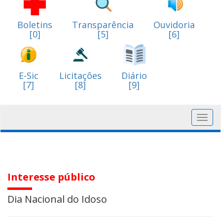
Boletins
Transparência
Ouvidoria
[0]
[5]
[6]
E-Sic
Licitações
Diário
[7]
[8]
[9]
Toggl
navig
Interesse público
Dia Nacional do Idoso