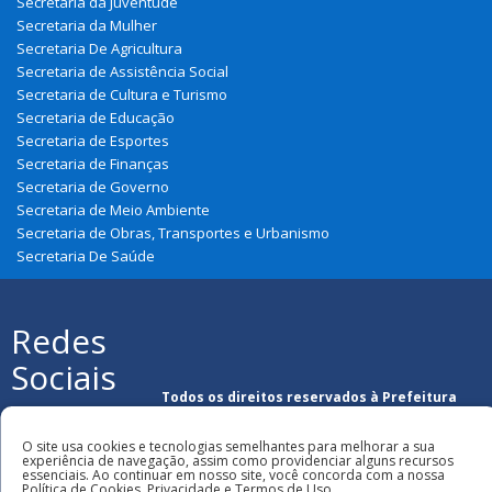
Secretaria da Juventude
Secretaria da Mulher
Secretaria De Agricultura
Secretaria de Assistência Social
Secretaria de Cultura e Turismo
Secretaria de Educação
Secretaria de Esportes
Secretaria de Finanças
Secretaria de Governo
Secretaria de Meio Ambiente
Secretaria de Obras, Transportes e Urbanismo
Secretaria De Saúde
Redes
Sociais
Todos os direitos reservados à Prefeitura
Municipal de Nova Olinda Do Maranhão
O site usa cookies e tecnologias semelhantes para melhorar a sua
experiência de navegação, assim como providenciar alguns recursos
essenciais. Ao continuar em nosso site, você concorda com a nossa
Política de Cookies, Privacidade e Termos de Uso.