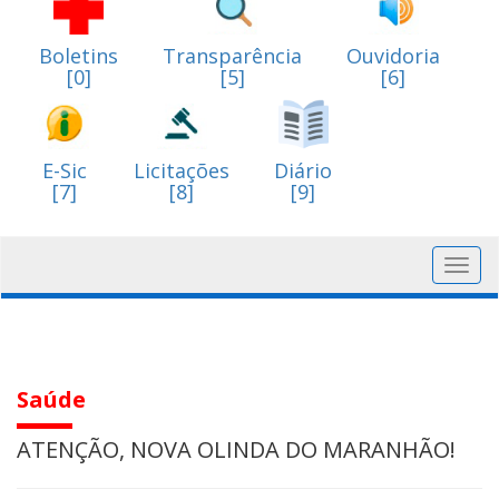
Boletins
Transparência
Ouvidoria
[0]
[5]
[6]
E-Sic
Licitações
Diário
[7]
[8]
[9]
Toggl
navig
Saúde
ATENÇÃO, NOVA OLINDA DO MARANHÃO!