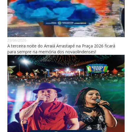
29/06/2026
A terceira noite do Arraiá Arrastapé na Praça 2026 ficará
para sempre na memória dos novaolindenses!