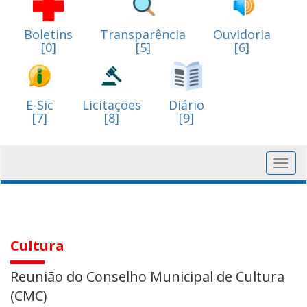
Boletins
Transparência
Ouvidoria
[0]
[5]
[6]
E-Sic
Licitações
Diário
[7]
[8]
[9]
Toggl
navig
Cultura
Reunião do Conselho Municipal de Cultura
(CMC)