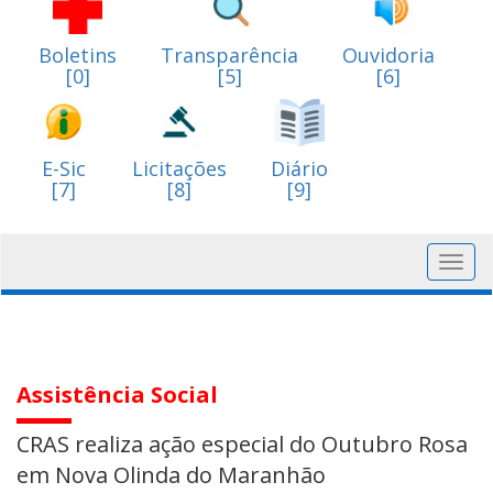
Boletins
Transparência
Ouvidoria
[0]
[5]
[6]
E-Sic
Licitações
Diário
[7]
[8]
[9]
Toggl
navig
Assistência Social
CRAS realiza ação especial do Outubro Rosa
em Nova Olinda do Maranhão