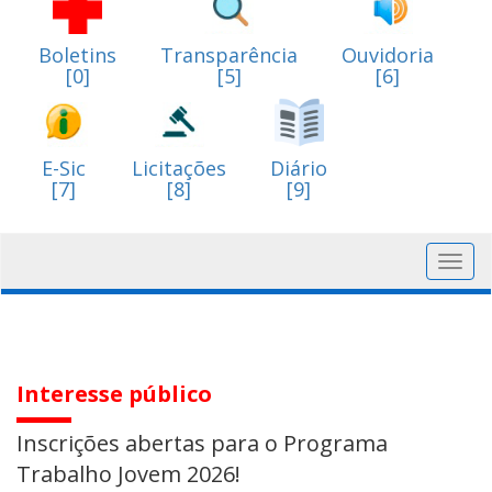
Boletins
Transparência
Ouvidoria
[0]
[5]
[6]
E-Sic
Licitações
Diário
[7]
[8]
[9]
Toggl
navig
Interesse público
Inscrições abertas para o Programa
Trabalho Jovem 2026!