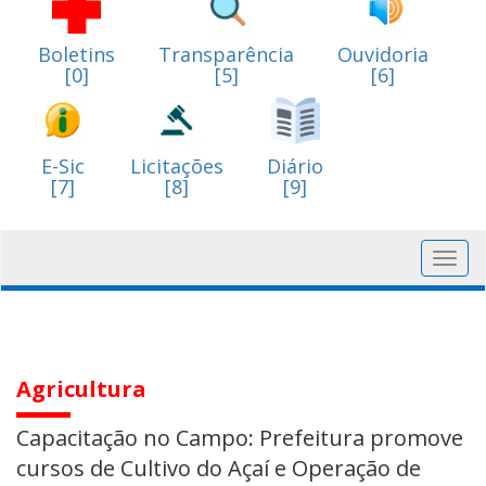
Boletins
Transparência
Ouvidoria
[0]
[5]
[6]
E-Sic
Licitações
Diário
[7]
[8]
[9]
Toggl
navig
Agricultura
Capacitação no Campo: Prefeitura promove
cursos de Cultivo do Açaí e Operação de