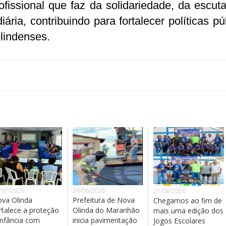
issional que faz da solidariedade, da escut
ria, contribuindo para fortalecer políticas pú
olindenses.
/07/2026
26/06/2026
21/06/2026
va Olinda
Prefeitura de Nova
Chegamos ao fim de
rtalece a proteção
Olinda do Maranhão
mais uma edição dos
infância com
inicia pavimentação
Jogos Escolares