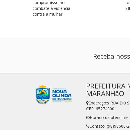
compromisso no
fo
combate à violência
SI
contra a mulher
Receba noss
PREFEITURA 
MARANHãO
Endereço:s RUA DO 
CEP: 65274000
Horário de atendimen
Contato: (98)98606-