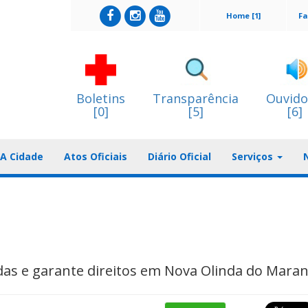
Home [1]
Fa
Boletins
Transparência
Ouvido
[0]
[5]
[6]
A Cidade
Atos Oficiais
Diário Oficial
Serviços
idas e garante direitos em Nova Olinda do Mara