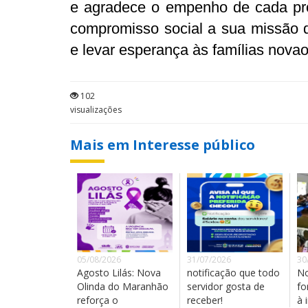
e agradece o empenho de cada prof
compromisso social a sua missão diá
e levar esperança às famílias nova
102
visualizações
Mais em Interesse público
05/08/2026
31/07/2026
30
Agosto Lilás: Nova
notificação que todo
No
Olinda do Maranhão
servidor gosta de
fo
reforça o
receber!
à 