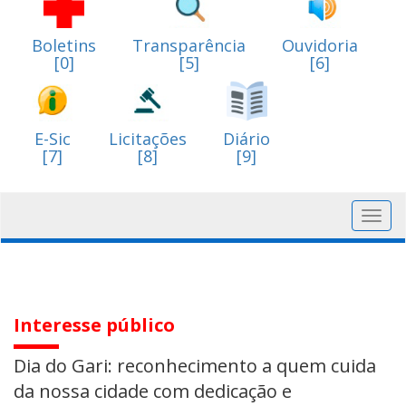
Boletins
Transparência
Ouvidoria
[0]
[5]
[6]
E-Sic
Licitações
Diário
[7]
[8]
[9]
Toggl
navig
Interesse público
Dia do Gari: reconhecimento a quem cuida
da nossa cidade com dedicação e