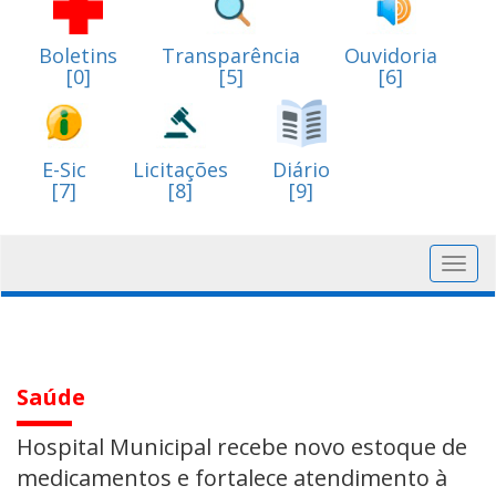
Boletins
Transparência
Ouvidoria
[0]
[5]
[6]
E-Sic
Licitações
Diário
[7]
[8]
[9]
Toggl
navig
Saúde
Hospital Municipal recebe novo estoque de
medicamentos e fortalece atendimento à