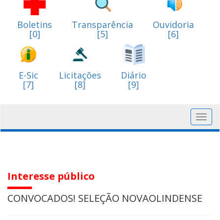
Boletins
Transparência
Ouvidoria
[0]
[5]
[6]
E-Sic
Licitações
Diário
[7]
[8]
[9]
Toggl
navig
Interesse público
CONVOCADOS! SELEÇÃO NOVAOLINDENSE