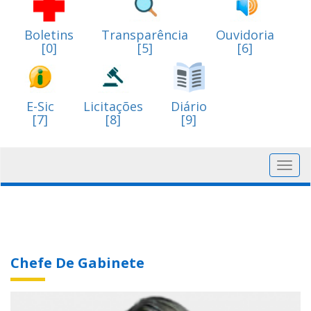
Boletins
Transparência
Ouvidoria
[0]
[5]
[6]
E-Sic
Licitações
Diário
[7]
[8]
[9]
Toggl
navig
Chefe De Gabinete