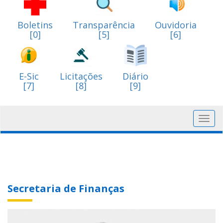
Boletins
Transparência
Ouvidoria
[0]
[5]
[6]
E-Sic
Licitações
Diário
[7]
[8]
[9]
Toggl
navig
Secretaria de Finanças