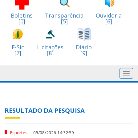
Boletins
Transparência
Ouvidoria
[0]
[5]
[6]
E-Sic
Licitações
Diário
[7]
[8]
[9]
Toggl
navig
RESULTADO DA PESQUISA
Esportes
05/08/2026 14:32:59