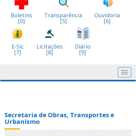
Boletins
Transparência
Ouvidoria
[0]
[5]
[6]
E-Sic
Licitações
Diário
[7]
[8]
[9]
Toggl
navig
Secretaria de Obras, Transportes e
Urbanismo