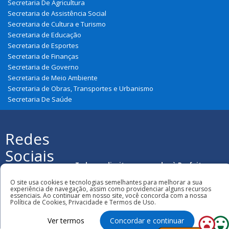
Secretaria De Agricultura
Secretaria de Assistência Social
Secretaria de Cultura e Turismo
Secretaria de Educação
Secretaria de Esportes
Secretaria de Finanças
Secretaria de Governo
Secretaria de Meio Ambiente
Secretaria de Obras, Transportes e Urbanismo
Secretaria De Saúde
Redes
Sociais
Todos os direitos reservados à Prefeitura
Municipal de Nova Olinda Do Maranhão
O site usa cookies e tecnologias semelhantes para melhorar a sua
experiência de navegação, assim como providenciar alguns recursos
essenciais. Ao continuar em nosso site, você concorda com a nossa
Política de Cookies, Privacidade e Termos de Uso.
Ver termos
Concordar e continuar