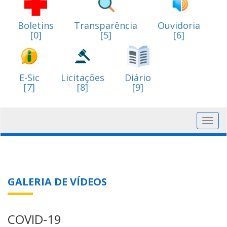
Boletins
Transparência
Ouvidoria
[0]
[5]
[6]
E-Sic
Licitações
Diário
[7]
[8]
[9]
Toggl
navig
GALERIA DE VÍDEOS
COVID-19