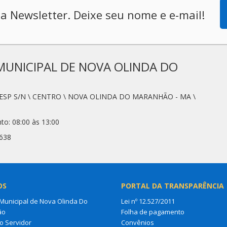
a Newsletter. Deixe seu nome e e-mail!
MUNICIPAL DE NOVA OLINDA DO
SESP S/N \ CENTRO \ NOVA OLINDA DO MARANHÃO - MA \
to: 08:00 às 13:00
2638
OS
PORTAL DA TRANSPARÊNCIA
unicipal de Nova Olinda Do
Lei nº 12.527/2011
ão
Folha de pagamento
o Servidor
Convênios