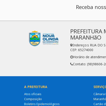
Receba noss
PREFEITURA 
MARANHãO
Endereço:s RUA DO 
CEP: 65274000
Horário de atendimen
Contato: (98)98606-
A PREFEITURA
SERVIÇ
Atos oficiais
Câmara M
Composição
Maranh
Boletins Epidemiológicos
Cartão d