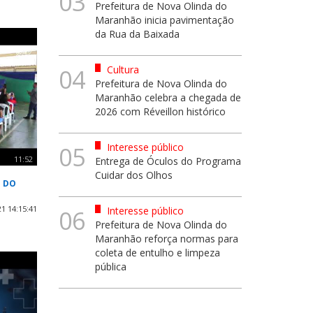
03
Prefeitura de Nova Olinda do
Maranhão inicia pavimentação
da Rua da Baixada
Cultura
04
Prefeitura de Nova Olinda do
Maranhão celebra a chegada de
2026 com Réveillon histórico
Interesse público
05
11:52
Entrega de Óculos do Programa
Cuidar dos Olhos
O DO
1 14:15:41
Interesse público
06
Prefeitura de Nova Olinda do
Maranhão reforça normas para
coleta de entulho e limpeza
pública