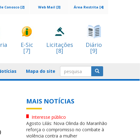
le Conosco [2]
Web Mail [3]
Área Restrita [4]
ria
E-Sic
Licitações
Diário
[7]
[8]
[9]
Notícias
Mapa do site
MAIS NOTÍCIAS
Interesse público
Agosto Lilás: Nova Olinda do Maranhão
reforça o compromisso no combate à
O
violência contra a mulher