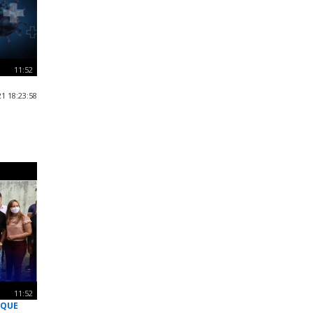
11:52
1 18:23:58
11:52
 QUE