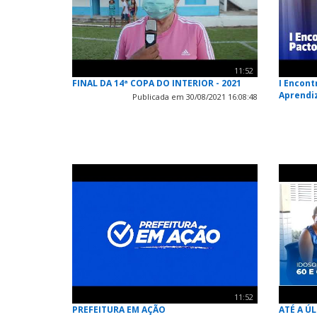
11:52
FINAL DA 14ª COPA DO INTERIOR - 2021
I Encont
Aprend
Publicada em 30/08/2021 16:08:48
11:52
PREFEITURA EM AÇÃO
ATÉ A Ú