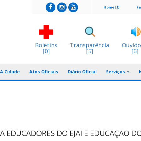
Home [1]
Fa
Boletins
Transparência
Ouvido
[0]
[5]
[6]
A Cidade
Atos Oficiais
Diário Oficial
Serviços
A EDUCADORES DO EJAI E EDUCAÇAO D