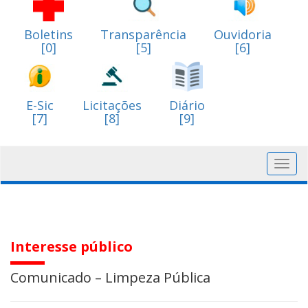
Boletins
Transparência
Ouvidoria
[0]
[5]
[6]
E-Sic
Licitações
Diário
[7]
[8]
[9]
Toggl
navig
Interesse público
Comunicado – Limpeza Pública